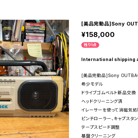
[美品完動品]Sony OUT
¥158,000
残り1点
International shipping 
[美品完動品]Sony OUTBAC
希少モデル
ドライブゴムベルト新品交換
ヘッドクリーニング済
イレーサーを使って消磁気処
ピンチローラー、キャプスタ
テープスピード調整
基盤クリーニング