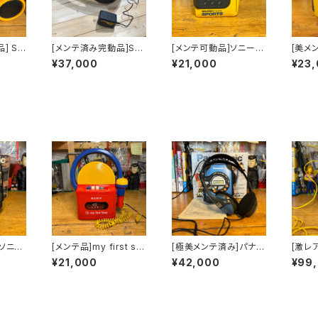
] So
[メンテ済み完動品]So
[メンテ可動品]ソニース
[美メ
Dラジカ
ny S2 ZS-X1
ポーツカセットウォーク
ースポ
¥37,000
¥21,000
¥23
マンsonysports WM
ォークマ
-F2078海外仕様
s W
様
ソニッ
[メンテ品]my first so
[極美メンテ済み]パナソ
[激レ
ェーブ
ny ラジカセ CFM-43
ニック ショックウェー
ースポ
¥21,000
¥42,000
¥99
ー 純
00 アダプター付き
ブ カセットプレーヤ
ークマン
ホン付き
ー 純正VMSSヘッド
WM-
ホン付き shockwave
付
RQ-SW20国内仕様