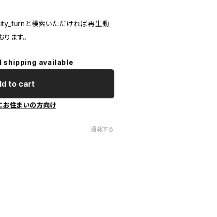
lity_turnと検索いただければ再生動
おります。
l shipping available
d to cart
にお住まいの方向け
通報する