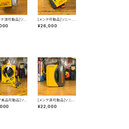
ンテ済可動品]ソニ
[メンテ可動品]ソニース
ーツ カセットウ
ポーツカセットウォーク
,000
¥26,000
ンsony sport
マンsonysports WM
M-FS497海外仕
-FS493海外仕様
ア美品可動品]ソニ
[メンテ済可動品]ソニー
ーツカセットウォ
スポーツカセットウォー
,000
¥22,000
sony sports
クマン sonysports W
75純正ヘッドホン
M-SX34海外仕様