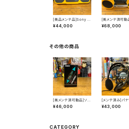
[美品メンテ品]Sony S
[美メンテ済可動品
ports CFS-905 ラジ
ny Sports C
¥44,000
¥68,000
カセ
セ CFD-980
その他の商品
[美メンテ済可動品]ソニ
[メンテ済み]パナ
ーカセットウォークマン
ク ショックウ
¥46,000
¥43,000
sony WM-102
カセットプレーヤ
正VMSSヘッド
CATEGORY