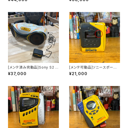
[メンテ済み完動品]Sony S2 Z
[メンテ可動品]ソニースポーツ
S-X1
カセットウォークマンsonyspor
¥37,000
¥21,000
ts WM-F2078海外仕様