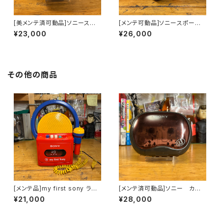
[美メンテ済可動品]ソニースポ
[メンテ可動品]ソニースポーツ
ーツ カセットウォークマンson
カセットウォークマンsonyspor
¥23,000
¥26,000
y sports WM-FS497海外仕
ts WM-FS493海外仕様
様
その他の商品
[メンテ品]my first sony ラジ
[メンテ済可動品]ソニー カセッ
カセ CFM-4300 アダプター付
トウォークマン WM-EQ2
¥21,000
¥28,000
き