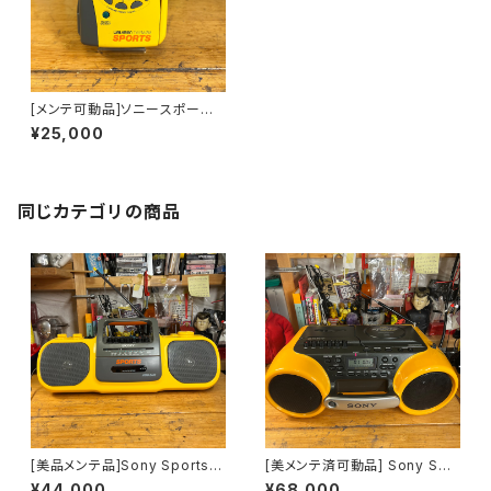
[メンテ可動品]ソニースポーツ
カセットウォークマンsonyspor
¥25,000
ts WM-FS495海外仕様
同じカテゴリの商品
[美品メンテ品]Sony Sports C
[美メンテ済可動品] Sony Spo
FS-905 ラジカセ
rts CDラジカセ CFD-980
¥44,000
¥68,000