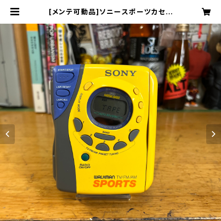
[メンテ可動品]ソニースポーツカセッ
トウォークマンsonysports WM-F
S495海外仕様 | stability