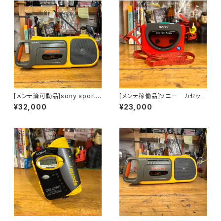
[メンテ済可動品]sony sports
[メンテ稼働品]ソニー カセット
ソニースポーツラジカセCFM-1
ウォークマン my first sony W
¥32,000
¥23,000
04
M-3000