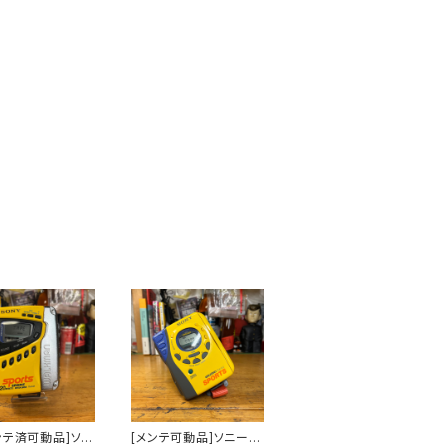
ンテ済可動品]ソニ
[メンテ可動品]ソニース