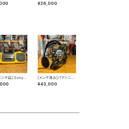
ーツ カセットウ
ポーツカセットウォーク
,000
¥26,000
ンsony sport
マンsonysports WM
M-FS497海外仕
-FS493海外仕様
ンテ品] Sony S
[メンテ済み]パナソニッ
s CFS-905 ス
ク ショックウェーブ
,000
¥43,000
ラジカセ
カセットプレーヤー 純
正VMSSヘッドホン付き