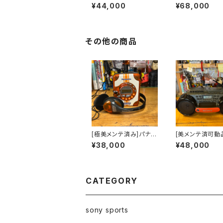
ports CFS-905 ラジ
ny Sports C
¥44,000
¥68,000
カセ
セ CFD-980
その他の商品
[極美メンテ済み]パナソ
[美メンテ済可動品
ニック ショックウェー
ny Sportsの
¥38,000
¥48,000
ブ カセットプレーヤ
ジョンwidditシ
ー 純正VMSSヘッド
のCDラジカセ C
ホン付き shockwave
980
RQ-SW20国内仕様
CATEGORY
sony sports