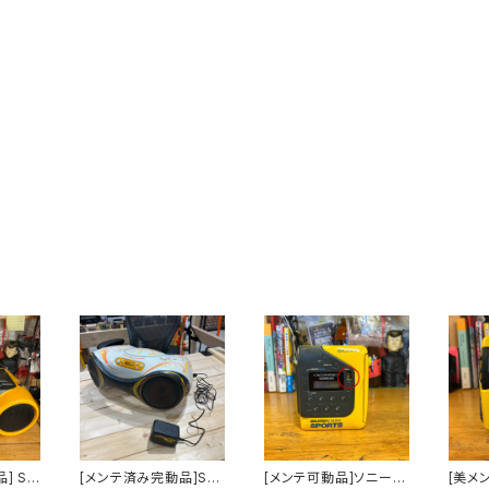
] So
[メンテ済み完動品]So
[メンテ可動品]ソニース
[美メ