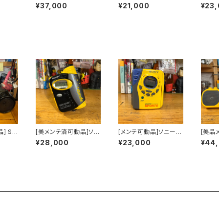
Dラジカ
ny S2 ZS-X1
ポーツカセットウォーク
ースポ
¥37,000
¥21,000
¥23
マンsonysports WM
ォークマ
-F2078海外仕様
s W
様
] So
[美メンテ済可動品]ソニ
[メンテ可動品]ソニース
[美品メ
日本バー
ースポーツカセットウォ
ポーツカセットウォーク
port
¥28,000
¥23,000
¥44
リーズ
ークマンWM-FS593
マンsonysports WM
テレオ
FD-
-FS495海外仕様