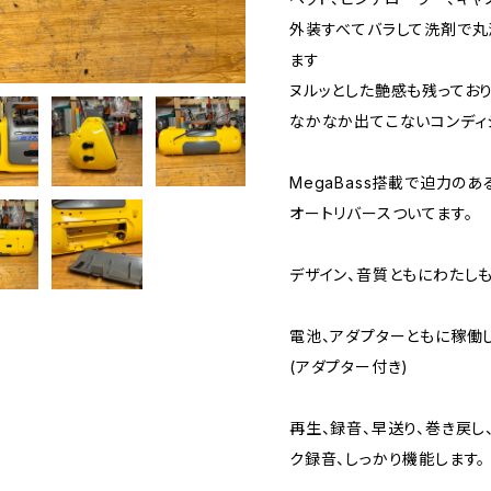
外装すべてバラして洗剤で丸
ます
ヌルッとした艶感も残っており
なかなか出てこないコンデ
MegaBass搭載で迫力のあ
オートリバースついてます。
デザイン、音質ともにわたし
電池、アダプターともに稼働し
(アダプター付き)
再生、録音、早送り、巻き戻し、
ク録音、しっかり機能します。