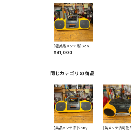
[極美品メンテ品]Sony
Sports CFS-914ラジ
¥41,000
カセ
同じカテゴリの商品
[美品メンテ品]Sony S
[美メンテ済可動品