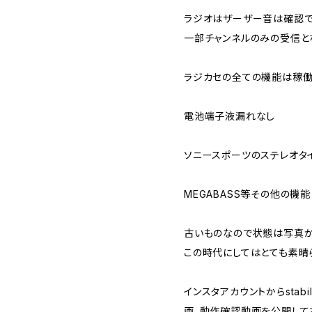
ラジオはザーザー音は確認
一部チャンネルのみの受信と
ラジカセの全ての機能は稼働
電池端子液漏れなし
ソニースポーツのステレオタ
MEGABASS等その他の機能
古いものなので状態は写真か
この時代にしてはとても素晴
インスタアカウントからstabi
画、動作確認動画を公開して