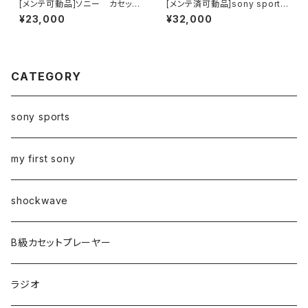
[メンテ可動品]ソニー カセット
[メンテ済可動品]sony sports
ウォークマン my first sony W
ソニースポーツラジカセCFM-1
¥23,000
¥32,000
M-3000
04
CATEGORY
sony sports
my first sony
shockwave
B級カセットプレーヤー
ラジオ