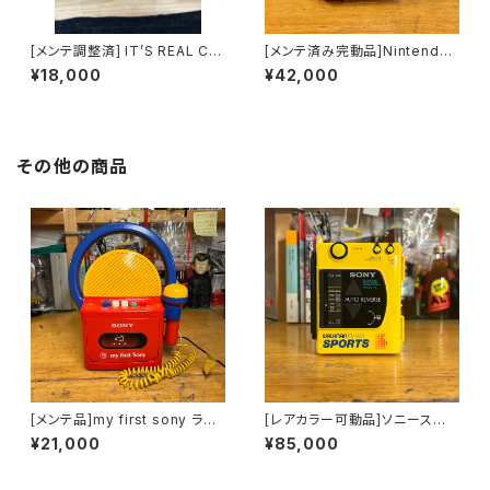
[メンテ調整済] IT’S REAL Ca
[メンテ済み完動品]Nintendo
ssette Player from NINM la
モノラルスピーカーカセットレコ
¥18,000
¥42,000
b
ーダー
その他の商品
[メンテ品]my first sony ラジ
[レアカラー可動品]ソニースポ
カセ CFM-4300 アダプター付
ーツカセットウォークマン
¥21,000
¥85,000
き