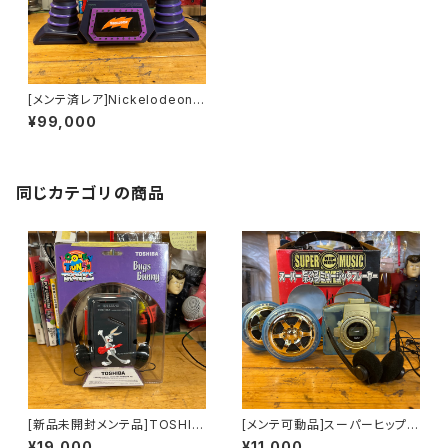
[メンテ済レア]Nickelodeon B
last Box N8000 ステレオラジ
¥99,000
カセ
同じカテゴリの商品
[新品未開封メンテ品]TOSHIB
[メンテ可動品]スーパーヒップホ
A LOONEYTUNESラジオカセ
ップミュージックプレーヤー 全
¥19,000
¥11,000