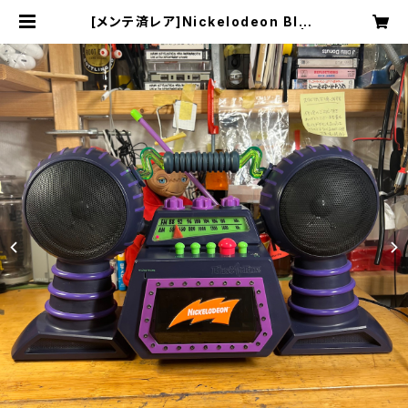
[メンテ済レア]Nickelodeon Blas
t Box N8000 ステレオラジカセ | s
tability