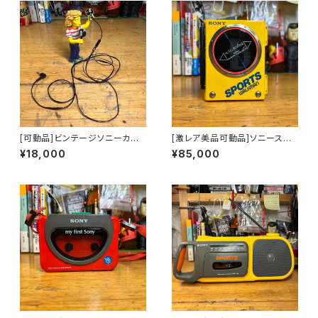
[可動品]ビンテージソニーカセッ
[激レア美品可動品]ソニースポ
トウォークマン純正イヤホン
ーツカセットウォークマンsony
¥18,000
¥85,000
sports WM-75