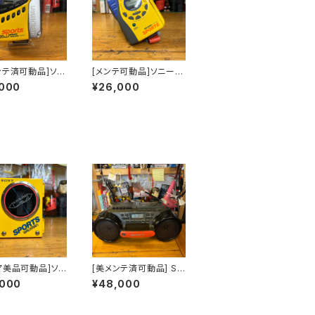
ンテ済可動品]ソニ
[メンテ可動品]ソニース
ーツ カセットウ
ポーツカセットウォーク
,000
¥26,000
ンsony sport
マンsonysports WM
M-FS497海外仕
-FS493海外仕様
ア美品可動品]ソニ
[美メンテ済可動品] So
ーツカセットウォ
ny Sportsの日本バー
,000
¥48,000
sony sports
ジョンwidditシリーズ
75
のCDラジカセ CFD-
980