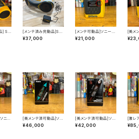
] So
[メンテ済み完動品]So
[メンテ可動品]ソニース
[美メ
Dラジカ
ny S2 ZS-X1
ポーツカセットウォーク
ースポ
¥37,000
¥21,000
¥23
マンsonysports WM
ォークマ
-F2078海外仕様
s W
様
]ソニー
[美メンテ済可動品]ソニ
[美メンテ済可動品]ソニ
[激レ
ウォー
ーカセットウォークマン
ーカセットウォークマン
ースポ
¥46,000
¥42,000
¥85
rts W
sony WM-102
sony WM-R202
ークマン
様
WM-