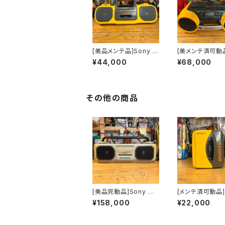
[美品メンテ品]Sony S
[美メンテ済可動品
ports CFS-905 ラジ
ny Sports C
¥44,000
¥68,000
カセ
セ CFD-980
その他の商品
[美品完動品]Sony OU
[メンテ済可動品
TBACK CFS-D960
スポーツカセット
¥158,000
¥22,000
希少モデル
クマン sonyspo
M-SX34海外仕