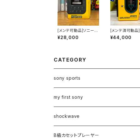
[メンテ可動品]ソニース
[メンテ済可動品
ポーツカセットウォーク
ソニースポーツ 
¥28,000
¥44,000
マンsonysports WM
トウォークマンson
-F2078海外仕様
orts WM-F4
様
CATEGORY
sony sports
my first sony
shockwave
B級カセットプレーヤー