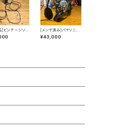
品]ビンテージソニ
[メンテ済み]パナソニッ
ットウォークマン
ク ショックウェーブ
000
¥43,000
ヤホン
カセットプレーヤー 純
正VMSSヘッドホン付き