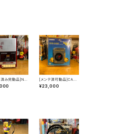
テ済み完動品]Nin
[メンテ済可動品]CASI
do モノラルスピー
O SPORTS GEARカ
,000
¥23,000
セットレコーダー
セットプレーヤー W-9
00