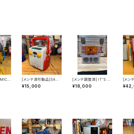
MICK
[メンテ済可動品]SANY
[メンテ調整済] IT’S R
[メン
KET
O GAKKEN モノラルカ
EAL Cassette Playe
ten
¥15,000
¥18,000
¥42
トプレ
セットプレーヤー MR-
r from NINM lab
カーカ
05