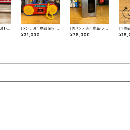
]激レア
[メンテ済可動品]my fi
[美メンテ済可動品]ソニ
[可動
カセッ
rst sony SONY CFS-
ーカセットウォークマン
ーカセ
¥31,000
¥78,000
¥18,
y sp
2050
sony WM-7北米販売
純正イ
5海外仕
の逆輸入