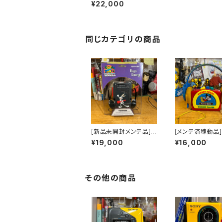
ALE
¥22,000
同じカテゴリの商品
[新品未開封メンテ品]T
[メンテ済稼動品]
OSHIBA LOONEYTU
Y MOUSE POC
¥19,000
¥16,000
NESラジオカセットプレ
PLAYER カセッ
ーヤー ヘッドホン付
ーヤー
その他の商品